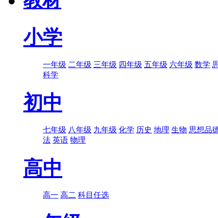
教材
小学
一年级
二年级
三年级
四年级
五年级
六年级
数学
科学
初中
七年级
八年级
九年级
化学
历史
地理
生物
思想品
法
英语
物理
高中
高一
高二
科目任选