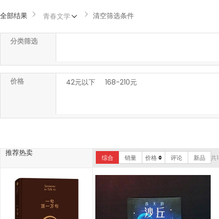
全部结果
清空筛选条件
青春文学
分类筛选
价格
42元以下
168-210元
推荐热卖
综合
销量
价格
评论
新品
共