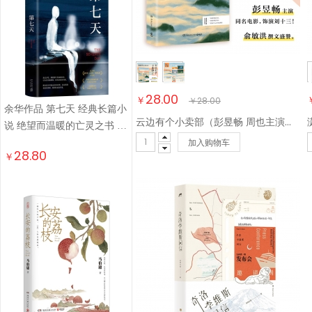
28.00
￥
￥
28.00
余华作品 第七天 经典长篇小
云边有个小卖部（彭昱畅 周也主演电影原著小说，随书附赠云边镇四季明信片和张嘉佳作词惊喜彩蛋）
说 绝望而温暖的亡灵之书 获
加入购物车
华语文学传媒大奖 小说
28.80
￥