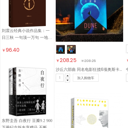
刘震云经典小说作品集：一
日三秋 一句顶一万句 一地鸡
毛（套装定制版） 咸的玩笑
96.40
￥
茅盾文学奖获得者 文学小说
208.25
￥
￥
208.25
沙丘六部曲 同名电影狂揽6项奥斯卡大奖！“甜茶”主演电影纪念版赠品【沙丘档案 藏书票 镭射卡 小说
加入购物车
东野圭吾 白夜行 豆瓣9.2 900
万册纪念版专享赠品 不断被