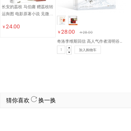
长安的荔枝 马伯庸 赠荔枝转
运舆图 电影原著小说 见微系
列历史小说 影视剧原著小说
24.00
￥
28.00
￥
￥
28.00
奇洛李维斯回信 高人气作者清明谷雨口碑代表作！新增出版两万字番外《成人礼礼物》 ，附赠多重随书赠品
加入购物车
猜你喜欢
换一换