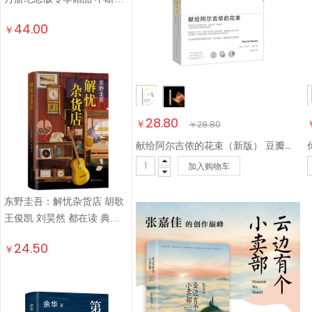
致敬的悬疑神作 千万读者认
44.00
￥
证的东野巅峰
28.80
￥
￥
28.80
献给阿尔吉侬的花束（新版） 豆瓣高分科幻小说 荣获多项世界科幻大奖 小说
加入购物车
东野圭吾：解忧杂货店 胡歌
王俊凯 刘昊然 都在读 典藏
纪念版 小说
24.50
￥