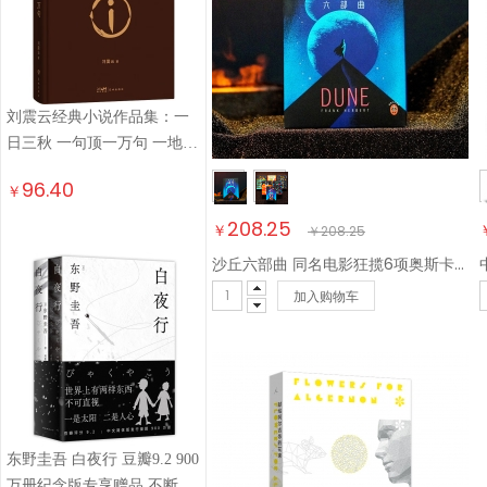
刘震云经典小说作品集：一
日三秋 一句顶一万句 一地鸡
毛（套装定制版） 咸的玩笑
96.40
￥
茅盾文学奖获得者 文学小说
208.25
￥
￥
208.25
沙丘六部曲 同名电影狂揽6项奥斯卡大奖！“甜茶”主演电影纪念版赠品【沙丘档案 藏书票 镭射卡 小说
加入购物车
东野圭吾 白夜行 豆瓣9.2 900
万册纪念版专享赠品 不断被