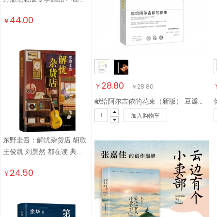
致敬的悬疑神作 千万读者认
44.00
￥
证的东野巅峰
28.80
￥
￥
28.80
献给阿尔吉侬的花束（新版） 豆瓣高分科幻小说 荣获多项世界科幻大奖 小说
加入购物车
东野圭吾：解忧杂货店 胡歌
王俊凯 刘昊然 都在读 典藏
纪念版 小说
24.50
￥