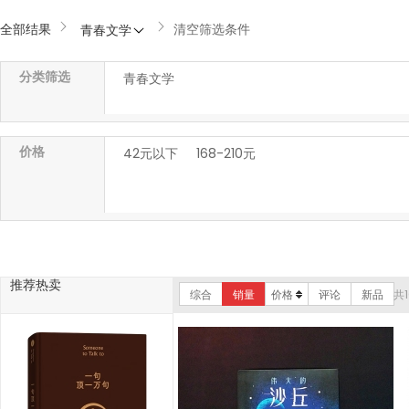
全部结果
清空筛选条件
青春文学
分类筛选
青春文学
价格
42元以下
168-210元
推荐热卖
综合
销量
价格
评论
新品
共