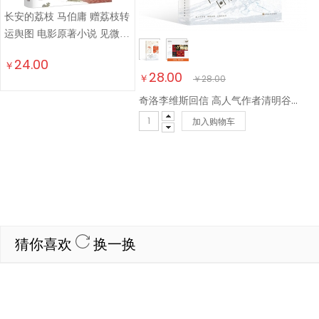
长安的荔枝 马伯庸 赠荔枝转
运舆图 电影原著小说 见微系
列历史小说 影视剧原著小说
24.00
￥
28.00
￥
￥
28.00
奇洛李维斯回信 高人气作者清明谷雨口碑代表作！新增出版两万字番外《成人礼礼物》 ，附赠多重随书赠品
加入购物车
猜你喜欢
换一换