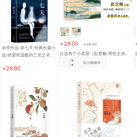
28.00
￥
￥
28.00
余华作品 第七天 经典长篇小
云边有个小卖部（彭昱畅 周也主演电影原著小说，随书附赠云边镇四季明信片和张嘉佳作词惊喜彩蛋）
说 绝望而温暖的亡灵之书 获
加入购物车
华语文学传媒大奖 小说
28.80
￥